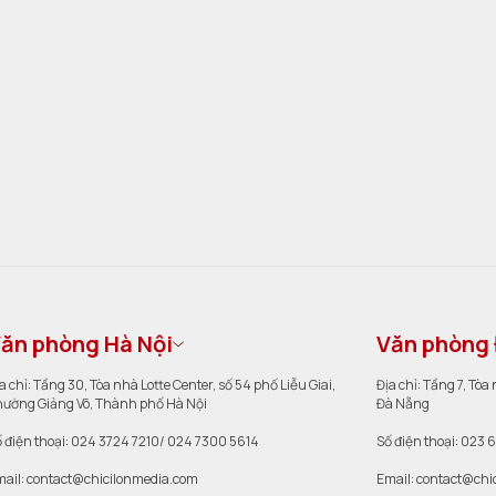
ăn phòng Hà Nội
Văn phòng
a chỉ: Tầng 30, Tòa nhà Lotte Center, số 54 phố Liễu Giai,
Địa chỉ: Tầng 7, Tò
ường Giảng Võ, Thành phố Hà Nội
Đà Nẵng
 điện thoại: 024 3724 7210/ 024 7300 5614
Số điện thoại: 023 
ail: contact@chicilonmedia.com
Email: contact@chi