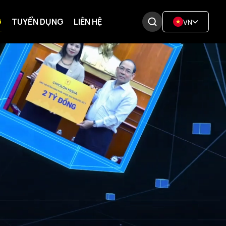
G
TUYỂN DỤNG
LIÊN HỆ
VN