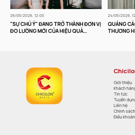
26/05/2026, 12:00
24/05/2026, 1
từ
"SỰ CHÚ Ý" ĐANG TRỞ THÀNH ĐƠN VỊ
QUẢNG CÁ
m”
ĐO LƯỜNG MỚI CỦA HIỆU QUẢ
THƯƠNG HI
QUẢNG CÁO
LẠI TRONG
ĐI VÀO TR
Chicil
Giới thiệu
Khách hàn
Tin tức
Tuyển dụn
Liên hệ
Chính sác
Điều khoả