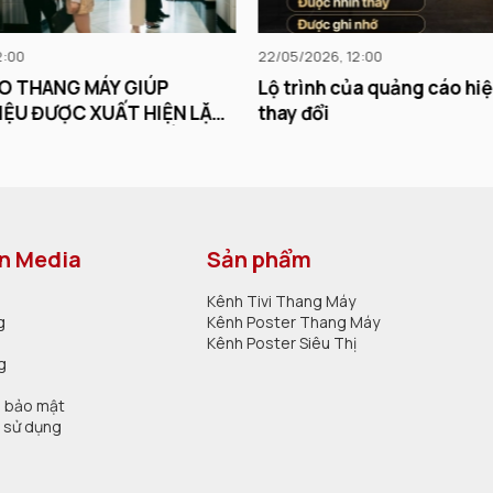
2:00
22/05/2026, 12:00
O THANG MÁY GIÚP
Lộ trình của quảng cáo hi
ỆU ĐƯỢC XUẤT HIỆN LẶP
thay đổi
 QUỸ ĐẠO CUỘC SỐNG VÀ
Í NHỚ NGƯỜI TIÊU DÙNG
on Media
Sản phẩm
Kênh Tivi Thang Máy
g
Kênh Poster Thang Máy
Kênh Poster Siêu Thị
g
h bảo mật
n sử dụng