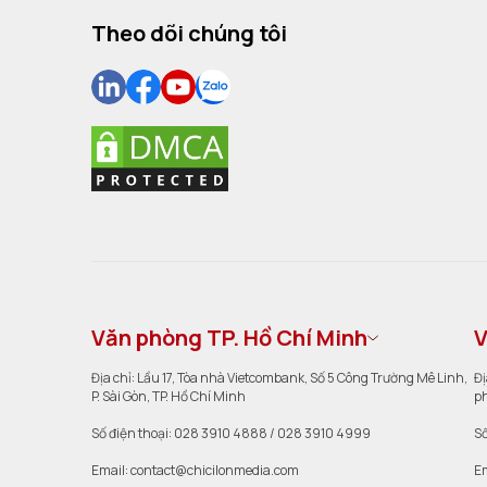
Theo dõi chúng tôi
Văn phòng TP. Hồ Chí Minh
V
Địa chỉ: Lầu 17, Tòa nhà Vietcombank, Số 5 Công Trường Mê Linh,
Đị
P. Sài Gòn, TP. Hồ Chí Minh
ph
Số điện thoại: 028 3910 4888 / 028 3910 4999
Số
Email: contact@chicilonmedia.com
Em