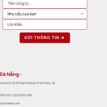
GỬI THÔNG TIN
 Đà Nẵng
a nhà ACB, Số 218 Bạch Đằng, P Hải Châu, Tp
6356 1133 / 023 6356 1166
cilonmedia.com