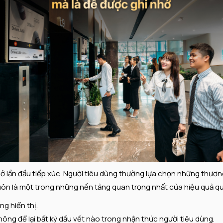
ở lần đầu tiếp xúc. Người tiêu dùng thường lựa chọn những thươn
” luôn là một trong những nền tảng quan trọng nhất của hiệu quả q
g hiển thị.
ông để lại bất kỳ dấu vết nào trong nhận thức người tiêu dùng.