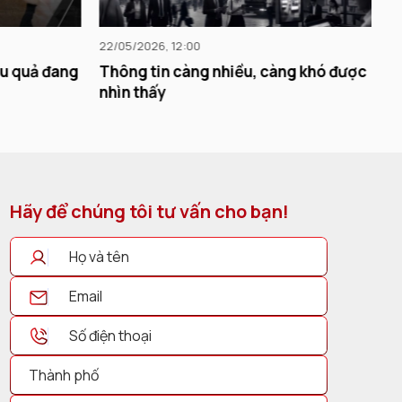
22/05/2026, 12:00
22
ệu quả đang
Thông tin càng nhiều, càng khó được
H
nhìn thấy
Hãy để chúng tôi tư vấn cho bạn!