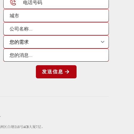
发送信息
区白塘218号ACB大厦7层。