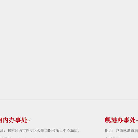
河内办事处
岘港办事处
址：越南河内市巴亭区公维街54号乐天中心30层。
地址：越南岘港市海洲