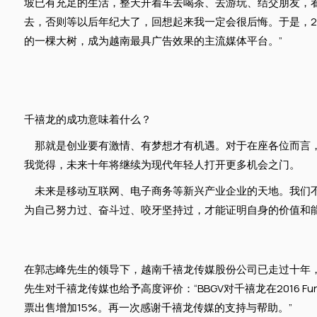
坡已有充足的生活，整天开着车去喝茶、去游玩、结交朋友，
去，否则等以后年纪大了，回想起来我一定会很后悔。于是，2
的一棵大树，成为越南最具广告效果的主流媒体平台。”
千禧龙的成功意味着什么？
那就是创业要有激情、有梦想才有机遇。对于在座各位而言，
我觉得，未来十年将继续为现代年轻人打开更多机会之门。
未来是移动互联网、电子商务等新兴产业企业的天地。我们不
为自己努力过、奋斗过、咬牙坚持过，才能证明自身的价值和
在郭志峰先生的领导下，越南千禧龙传媒股份公司已走过十年，千禧龙
先生对千禧龙传媒也给予高度评价：“BBGV对千禧龙在2016
票出售增加15%。再一次感谢千禧龙传媒的支持与帮助。”