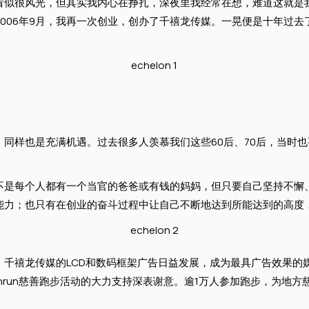
看似很风光，但其实我内心在挣扎，深夜里我经常在想，难道这就是
006年9月，我再一次创业，创办了千禧龙传媒。一晃便是十年过
同样也是充满机遇。过去很多人羡慕我们这些60后、70后，当时
是每个人都有一个当官的爸爸或有钱的妈妈，但只要自己坚持不懈
能力；也只有在创业的奋斗过程中让自己不断地达到所能达到的高度
传媒的LCD和数码框架广告日益发展，成为最具广告效果的媒体平台。B
 Funrun慈善跑步活动的大力支持深表谢意。逾1万人参加跑步，为