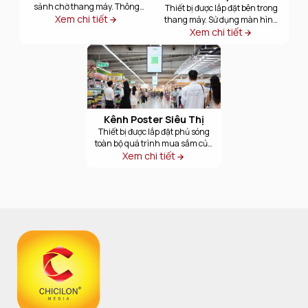
sảnh chờ thang máy. Thông
Thiết bị được lắp đặt bên trong
thường sử dụng thiết bị tivi màn
Xem chi tiết
thang máy. Sử dụng màn hình
hình 27 inch. Tại những nơi có
LED 27 inch, độ phân giải cao,
Xem chi tiết
không gian sảnh rộng sẽ sử
hình ảnh sắc nét hiển thị toàn
dụng thiết bị tivi màn hình từ 32
màn hình, tỷ lệ 16:9, hình ảnh
- 42 inch. Tần suất phát sóng:
không bị biến dạng. Tần suất
60 lần/ngày
phát sóng 360 lần/ngày.
Kênh Poster Siêu Thị
Thiết bị được lắp đặt phủ sóng
toàn bộ quá trình mua sắm của
người tiêu dùng, tại khu vực lối đi
Xem chi tiết
chính, khu vực gian hàng sản
phẩm, thu ngân... Màn hình
LED siêu mỏng độ phân giải cao
55 inch. Tần suất phát sóng 60
lần/ngày.