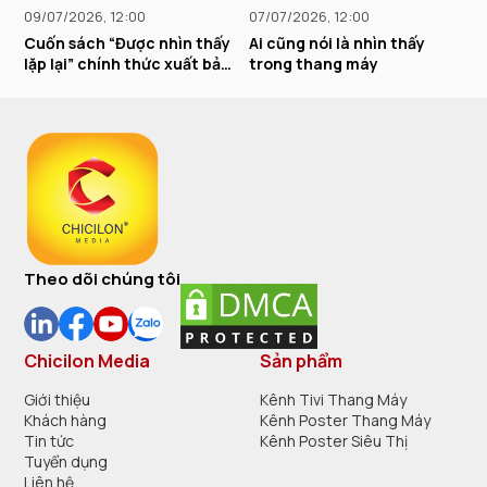
09/07/2026, 12:00
07/07/2026, 12:00
2
Cuốn sách “Được nhìn thấy
Ai cũng nói là nhìn thấy
C
lặp lại” chính thức xuất bản
trong thang máy
h
và phát hành
t
Theo dõi chúng tôi
Chicilon Media
Sản phẩm
Giới thiệu
Kênh Tivi Thang Máy
Khách hàng
Kênh Poster Thang Máy
Tin tức
Kênh Poster Siêu Thị
Tuyển dụng
Liên hệ