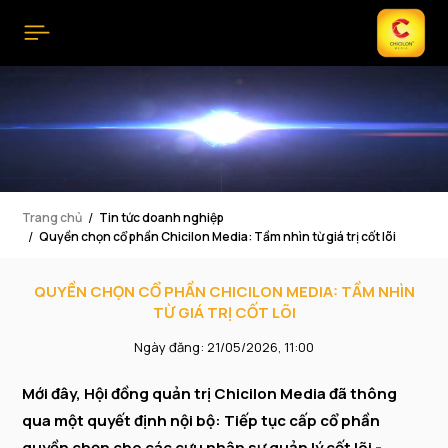
Trang chủ
Tin tức doanh nghiệp
Quyền chọn cổ phần Chicilon Media: Tầm nhìn từ giá trị cốt lõi
QUYỀN CHỌN CỔ PHẦN CHICILON MEDIA: TẦM NHÌN
TỪ GIÁ TRỊ CỐT LÕI
Ngày đăng: 21/05/2026, 11:00
Mới đây, Hội đồng quản trị Chicilon Media đã thông
qua một quyết định nội bộ: Tiếp tục cấp cổ phần
quyền chọn cho các cựu nhân sự quản lý cốt lõi -